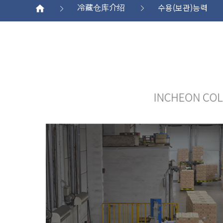
冷藏仓库介绍
수용(보관)능력