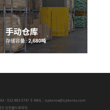
AX : 032-883-5747
E-MAIL : icpkorea@icpkorea.com
ERVED 인천콜드프라자